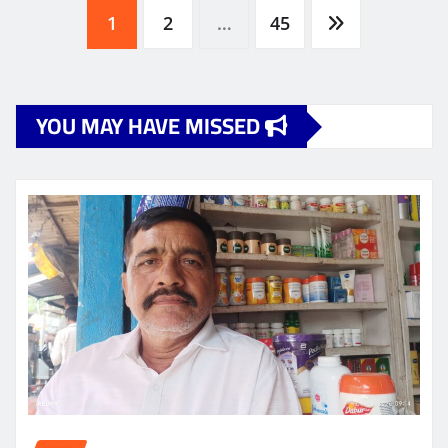
Posts
1
2
…
45
pagination
YOU MAY HAVE MISSED