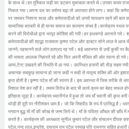
के साथ थे।हर मुश्किल घड़ी का डटकर मुकाबला करते थे।उनका कदम राजनीति
निकल गया।अपना दल का वर्चस्व बढ़ा तो अपाघात होने लगा। कहां कि कमेरा स
पर जमकर निशाना साधा और कमेरावादीओ को उनसे सावधान रहने की बात कह
सामाजिक बराबरी से ही मानव समाज का कल्याण संभव है।कार्यक्रम स्थल पर 
करने की विरोधीओ द्वारा भरपूर कोशिश की गयी।हर हथकण्डे अपनाये गये। श्रद्
कमेरावादीओ की श्रद्धा राजमाता कृष्णा पटेल और डाक्टर सोने लाल मे आज भी वि
जानने, पहचानने वाले लोग हतप्रद रह गयें। बड़े आवभगत से उन्हें कुर्सी पर
की भव्यता अपलक निहारते रहे और फिर अपनी मंजिल की ओर रवाना हो गये।
आया,टेन्ट उखडने की स्थिति में आ गया। उपस्थित हजारों की भीड़ सहम गयी
अचानक सबकुछ सामान्य हो जाना कही न कही से मातृत्व शक्ति की ओर इशारा 
कृपा होती है।कृष्णा पटेल माँ की स्वरुप है। इस अवस्था में जिस तरीके से 
मिशाल पेश कर रहीं है। तमाम विरोध के बाद भी कार्य क्रम का बेहद सफल होन
इतिहास जुड़ा है। कार्यक्रम भवानीगंज में हुआ तो जय माँ भवानी की कृपा बन
थोड़ी ही दूरी पर गौरीशंकर धाम है। जो कि सिद्दपीठ के रुप में प्रसिद्ध है
भगवान बुद्ध भी माँ की कोख से जन्म लिये थे। माँ के पवित्र आँचल की छाँव में
करते है। कार्यक्रम की अध्यक्षता सुनील कुमार पटेल और संचालन दीपक कश्
पटेल,नन्द लाल,इन्द्रेश, दयाराम राम पटेल प्रमुख पति रामनगर सहित हजारो