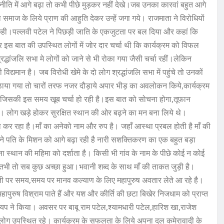
 में आगे बढ़ा तो कभी पीछे मुड़कर नहीं देखे।जब उनका कारवां बहुत आगे
माज के लिये प्राण की आहुति देकर उन्हें जगा गये। राजमाता ने विरोधियों
ी।पल्लवी पटेल ने पिछड़ी जाति के एकजुटता पर बल दिया और कहां कि
इस बात की उपस्थित लोगों में जोर दार चर्चा थी कि कार्यक्रम को विफल
धांजलि सभा मे लोगों को जाने से भी रोका गया जैसी चर्चा रहीं।लेकिन
द्यमान है। जब विरोधी खेमे के दो लोग श्रद्धांजलि सभा में पहुंचे तो उनकों
 बैठाया गया तो चारों तरफ नजर दौड़ाये अपार भीड़ का अवलोकन किये,कार्यक्रम
जिसकी इस समय खूब चर्चा हो रही है।इस बात को सोचना होगा,तूफान
। लोग खड़े होकर सुरक्षित स्थान की ओर बढ़ने का मन बना लिये थे।
कर रहा है।माँ का अनेको नाम और रुप है। जहाँ आस्था प्रबल होती है माँ की
अपने पति के मिशन को आगे बढ़ा रही है नारी सशक्तिकरण का एक बहुत बड़ा
ा स्थान की महिमा को दर्शाता है। किसी भी गांव के नाम के पीछे कोई न कोई
ी तभी तो सब कुछ अच्छा हुआ।भवानी शब्द के साथ माँ की ताकत जुड़ी है।
। धरती पर समय,समय पर मानव कल्याण के लिए महापुरुष अवतार लेते आ रहे है।
 महापुरुष विश्राम पाते हैं और यश और कीर्ति की छटा बिखेर निजधाम को प्राप्त
यप ने किया। अवसर पर बाबू राम पटेल,श्यामधारी पटेल,हारिश खा,राजेश
ं लोग उपस्थित रहे। कार्यक्रम के सफलता के लिये अपना दल कमेरावादी के