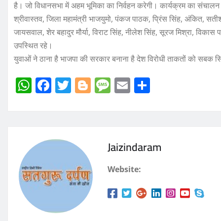
है। जो विधानसभा में अहम भूमिका का निर्वहन करेगी। कार्यक्रम का संचालन ग
श्रीवास्तव, जिला महामंत्री भाजयुमो, पंकज पाठक, प्रिंस सिंह, अंकित, सत
जायसवाल, शेर बहादुर मौर्या, विराट सिंह, नीलेश सिंह, सूरज मिश्रा, विकास प
उपस्थित रहे।
युवाओं ने ठाना है भाजपा की सरकार बनाना है देश विरोधी ताकतों को सबक स
W
F
T
Bl
M
E
S
h
a
w
o
e
m
h
at
c
it
g
ss
ai
a
s
e
te
g
a
l
re
Jaizindaram
A
b
r
er
g
p
o
e
Website:
p
o
k