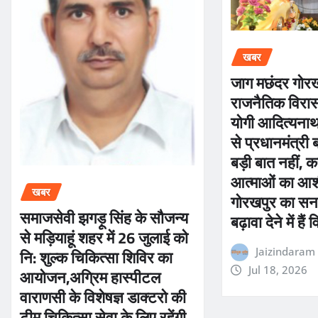
खबर
जाग मछंदर गोर
राजनैतिक विरास
योगी आदित्यनाथ 
से प्रधानमंत्री
बड़ी बात नहीं, कर
आत्माओं का आशी
खबर
गोरखपुर का सना
समाजसेवी झगड़ू सिंह के सौजन्य
बढ़ावा देने में हैं
से मड़ियाहूं शहर में 26 जुलाई को
नि: शुल्क चिकित्सा शिविर का
Jaizindaram
आयोजन,अग्रिम हास्पीटल
Jul 18, 2026
वाराणसी के विशेषज्ञ डाक्टरो की
टीम चिकित्सा सेवा के लिए रहेंगी