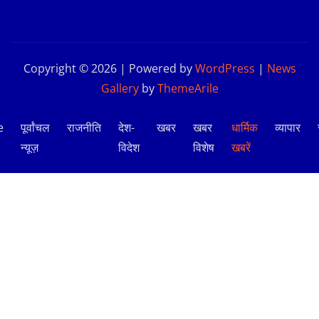
Copyright © 2026 | Powered by
WordPress
|
News
Gallery
by
ThemeArile
e
पूर्वांचल
राजनीति
देश-
खबर
खबर
धार्मिक
व्यापार
न्यूज़
विदेश
विशेष
खबरें