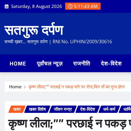
Skip
Saturday, 8 August 2026
5:11:44 AM
to
content
सतगुरू दर्पण
सच्ची ख़बर… सतगुरू दर्पण | RNI No. UPHIN/2009/30616
HOME
पूर्वांचल न्यूज़
राजनीति
देश-विदेश
Home
कृष्ण लीला;”” परछाई न पकड़ पाने पर रोना,फिर माँ का मुग्ध होना
खबर
खबर विशेष
जीवन मन्त्र
देश-विदेश
धर्म-कर्म
धार्म
कृष्ण लीला;”” परछाई न पकड़ पा