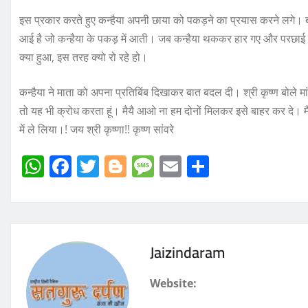
इस प्रकार करते हुए कन्हैया अपनी छाया को पकड़ने का प्रयास करने लगे। बार
आई है जो कन्हैया के पकड़ में आती। जब कन्हैया थककर हार गए और परछाई नहीं प
क्या हुआ, इस तरह क्यो रो रहे हो।
कन्हैया ने माता को अपना प्रतिबिंब दिखाकर बात बदल दी। श्री कृष्ण बोले मां
तो यह भी क्रोध करता हूं। मैयै आओ ना हम दोनों मिलकर इसे बाहर कर दे। मैया
में ले लिया।! जय श्री कृष्णा!! कृष्ण सांवरे
W
F
T
Bl
M
E
S
h
a
w
o
e
m
h
at
c
it
g
ss
ai
a
s
e
te
g
a
l
re
Jaizindaram
A
b
r
er
g
p
o
e
Website:
p
o