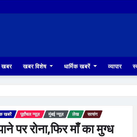
खबर
खबर विशेष
धार्मिक खबरें
व्यापार
स्
िक खबरें
पूर्वांचल न्यूज़
मुंबई न्यूज़
लेख
सत्संग
ने पर रोना,फिर माँ का मुग्ध