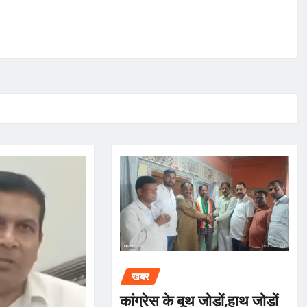
खबर
कांग्रेस के बूथ जोड़ों,हाथ जोड़ों